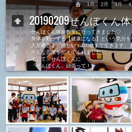
1月
2月
3月
20190209せんぼくん
せんぼくん体操教室に行ってきました♡
身体を動かすと【健康になる】という気分を
入居者さま『嬉しい！100歳まで生きます。
そんな言葉を伝えてくれました。
そして、せんぼくんに
『せんぼくん、頑張って！』
とずっとエールをおくっていました。