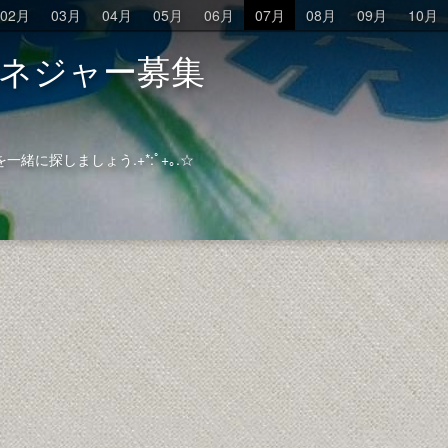
02月
03月
04月
05月
06月
07月
08月
09月
10月
アマネジャー募集
に探しましょう.+*:ﾟ+｡.☆