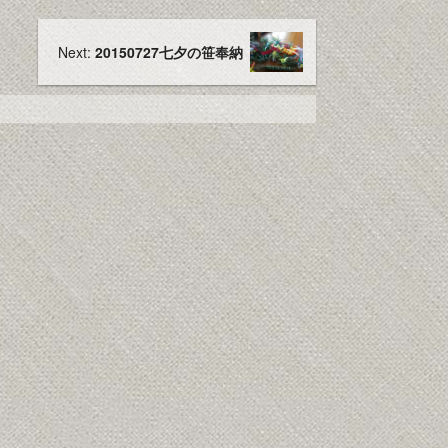
Next:
20150727七夕の笹奉納