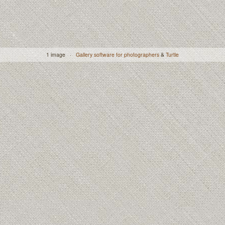
1 image ·
Gallery software for photographers
&
Turtle