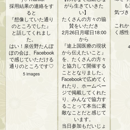
も
がら生きていきた
採用結果の連絡をす
気づき
い】
ると
たくさんの方々の協
『想像していた通り
これか
賛をいただき
のところでした』
く感性
2月26日月曜日18:00
と話してくれまし
から
た。
『途上国医療の現状
はい！泉佐野たんぽ
から伝えたいこと』
ぽの会は、Facebook
を、たくさんの方々
で感じていただける
と協力して開催する
通りのところです♡
こととなりました。
5 images
Facebookで広めてく
れたり、ホームペー
ジで掲載してくれた
り、みんなで協力す
ることって本当に素
敵なことだと感じて
います。
当日参加もだいじょ