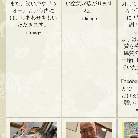
また、笑い声や『ゥ
い空気が広がります
力して
オー』という声に
ね。
ち.*
は、しあわせをもい
に！
1 image
ただきます。
謝
♡
1 image
まずは
賛を
協賛
一緒に
ていた
Face
方で、
だける
願い