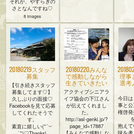
それが、やすらぎの
さとなんですね♡
8 images
20180219スタッフ
20180220みんな
2018
募集
で感動しながら
理事
生きていきたい
選考
【引き続きスタッフ
アクティブシニアラ
募集してます♡】
今日は
イフ協会の下江さん
久しぶりの面接♡
事と公
が伝えてくれまし
Facebookを見て応募
権啓発
た。
してくれたそうで
http://asl-genki.jp/?
す。
抱えて
page_id=17887
素直に嬉しい(*´︶
味を考
【みんなで感動しな
`*)♡Thanks!