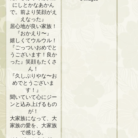
にしとかなあかん
で。前より笑顔がえ
えなった』
居心地が良い家族！
『おかえり〜』
嬉しくてウルウル！
『ごっついおめでと
うございます！良か
った』笑顔もたくさ
ん！
『久しぶりやな〜お
めでとうございま
す！』
聞いていて心にジー
ンと込み上げるもの
が！
大家族になって、大
家族の愛を、大家族
で感じる。