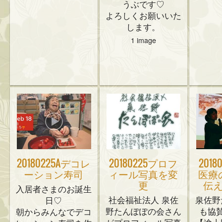
うぶです♡
よろしくお願いいた
します。
1 image
20180225Aデコレ
20180225プロフ
201
ーション寿司
ィール写真を変
医療
更
伝
入居者さまのお誕生
社会福祉法人 泉佐
泉佐野
日♡
野たんぽぽの会さん
も協
朝からみんなでデコ