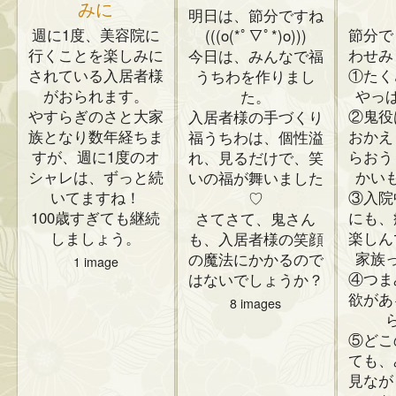
みに
明日は、節分ですね
週に1度、美容院に
節分で
(((o(*ﾟ▽ﾟ*)o)))
行くことを楽しみに
わせみ
今日は、みんなで福
されている入居者様
①たく
うちわを作りまし
がおられます。
やっ
た。
やすらぎのさと大家
②鬼役
入居者様の手づくり
族となり数年経ちま
おかえ
福うちわは、個性溢
すが、週に1度のオ
らおう
れ、見るだけで、笑
シャレは、ずっと続
かい
いの福が舞いました
いてますね！
③入院
♡
100歳すぎても継続
にも、
さてさて、鬼さん
しましょう。
楽しん
も、入居者様の笑顔
家族
の魔法にかかるので
1 image
④つま
はないでしょうか？
欲があ
8 images
⑤どこ
ても、
見なが