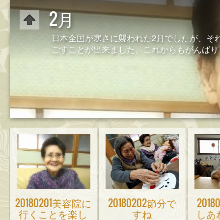
2月
日本全国が寒さに襲われた2月でしたが、そ
ごすことが出来ました。これからもがんばり
20180201美容院に
20180202節分で
201
行くことを楽し
すね
しあ