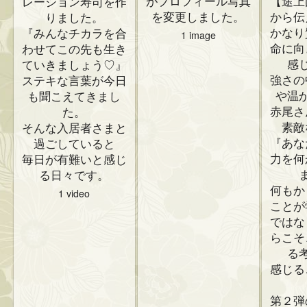
がプロフィール写真
【途上
レーション寿司を作
を変更しました。
から伝
りました。
かなり
『みんなチカラを合
1 image
命に向
わせてこの先も生き
感
ていきましょう♡』
強さの
ステキな言葉が今日
や温
も聞こえてきまし
赤尾さ
た。
素敵
そんな入居者さまと
『あな
過ごしていると
力を何
毎日が有難いと感じ
る日々です。
何もか
1 video
ことが
ではな
らこそ
る
感じる
第２弾