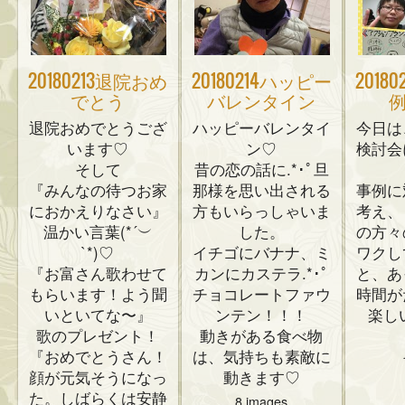
20180213退院おめ
20180214ハッピー
2018
でとう
バレンタイン
退院おめでとうござ
ハッピーバレンタイ
今日は
います♡
ン♡
検討会
そして
昔の恋の話に.*･ﾟ旦
『みんなの待つお家
那様を思い出される
事例に
におかえりなさい』
方もいらっしゃいま
考え、
温かい言葉(*´︶
した。
の方々
`*)♡
イチゴにバナナ、ミ
ワクし
『お富さん歌わせて
カンにカステラ.*･ﾟ
と、あ
もらいます！よう聞
チョコレートファウ
時間が
いといてな〜』
ンテン！！！
楽しい
歌のプレゼント！
動きがある食べ物
『おめでとうさん！
は、気持ちも素敵に
顔が元気そうになっ
動きます♡
た。しばらくは安静
8 images