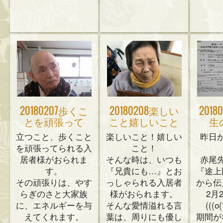
20180207歩くこ
20180208楽しい
201
とを頑張って
こと嬉しいこと
生
立つこと、歩くこと
楽しいこと！嬉しい
昨日
を頑張ってられる入
こと！
居者様がおられま
そんな時は、いつも
赤尾
す。
『兄貴にも…』とお
『途上
その頑張りは、やす
っしゃられる入居者
から伝
らぎのさと大家族
様がおられます。
2月
に、エネルギーを与
そんな愛情溢れる言
(((o
えてくれます。
葉は、周りにも優し
期間が